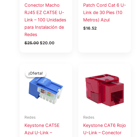
Conector Macho
Patch Cord Cat 6 U-
RJ45 EZ CAT5E U-
Link de 30 Pies (10
Link – 100 Unidades
Metros) Azul
para Instalación de
$
16.52
Redes
$
25.00
$
20.00
El
El
precio
precio
¡Oferta!
¡Oferta!
original
actual
era:
es:
$1.75.
$1.43.
Redes
Redes
Keystone CAT5E
Keystone CAT6 Rojo
Azul U-Link –
U-Link – Conector