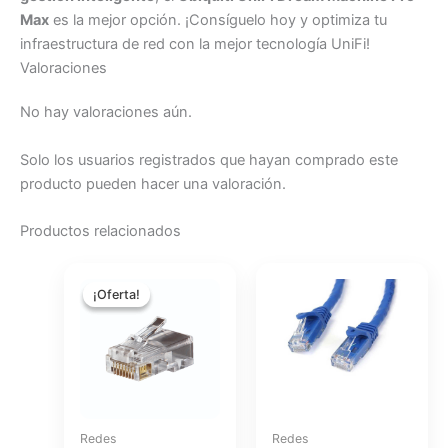
Max
es la mejor opción. ¡Consíguelo hoy y optimiza tu
infraestructura de red con la mejor tecnología UniFi!
Valoraciones
No hay valoraciones aún.
Solo los usuarios registrados que hayan comprado este
producto pueden hacer una valoración.
Productos relacionados
El
El
precio
precio
¡Oferta!
¡Oferta!
original
actual
era:
es:
$25.00.
$20.00.
Redes
Redes