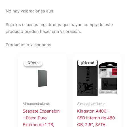
No hay valoraciones aún.
Solo los usuarios registrados que hayan comprado este
producto pueden hacer una valoración.
Productos relacionados
El
El
El
El
precio
precio
precio
precio
¡Oferta!
¡Oferta!
¡Oferta!
¡Oferta!
original
actual
original
actual
era:
es:
era:
es:
$197.55.
$182.25.
$164.30.
$151.58.
Almacenamiento
Almacenamiento
Seagate Expansion
Kingston A400 –
– Disco Duro
SSD Interno de 480
Externo de 1 TB,
GB, 2.5″, SATA