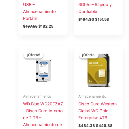
USB –
6Gb/s – Rápido y
Almacenamiento
Confiable
Portátil
$
164.30
$
151.58
$
197.55
$
182.25
El
El
El
El
precio
precio
precio
precio
¡Oferta!
¡Oferta!
¡Oferta!
¡Oferta!
original
actual
original
actual
era:
es:
era:
es:
$80.97.
$74.70.
$484.38.
$446.88
Almacenamiento
Almacenamiento
WD Blue WD20EZAZ
Disco Duro Western
– Disco Duro Interno
Digital WD Gold
de 2 TB –
Enterprise 4TB
Almacenamiento de
$
484.38
$
446.88