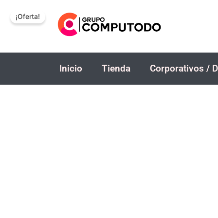
Ir
¡Oferta!
al
contenido
Inicio
Tienda
Corporativos / D