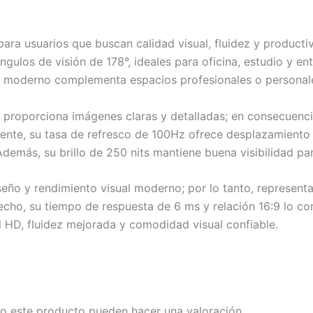
ra usuarios que buscan calidad visual, fluidez y producti
gulos de visión de 178°, ideales para oficina, estudio y ent
o moderno complementa espacios profesionales o personales
0 proporciona imágenes claras y detalladas; en consecuenc
ente, su tasa de refresco de 100Hz ofrece desplazamiento 
demás, su brillo de 250 nits mantiene buena visibilidad pa
iseño y rendimiento visual moderno; por lo tanto, represen
cho, su tiempo de respuesta de 6 ms y relación 16:9 lo con
l HD, fluidez mejorada y comodidad visual confiable.
o este producto pueden hacer una valoración.