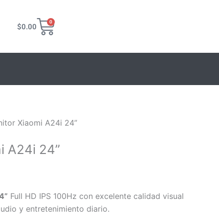
Carrito
0
$
0.00
0.
itor Xiaomi A24i 24”
i A24i 24”
4”
Full HD IPS 100Hz con excelente calidad visual
udio y entretenimiento diario.