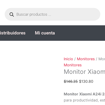
Monitor
El
El
Búsqueda
Xiaomi
precio
precio
de
productos
A24i
original
actual
24”
era:
es:
cantidad
$146.35.
$130.8
istribuidores
Mi cuenta
Inicio
/
Monitores
/ Mon
Monitores
Monitor Xiaom
$
146.35
$
130.80
Monitor Xiaomi A24i 2
para productividad, est