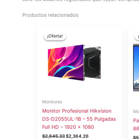
Productos relacionados
El
El
precio
precio
¡Oferta!
¡Oferta!
original
actual
era:
es:
$2,645.33.
$2,364.26.
Monitores
Monitor Profesional Hikvision
Mo
DS-D2055UL-1B – 55 Pulgadas
Pa
Full HD – 1920 x 1080
86
$
2,645.33
$
2,364.26
$
5