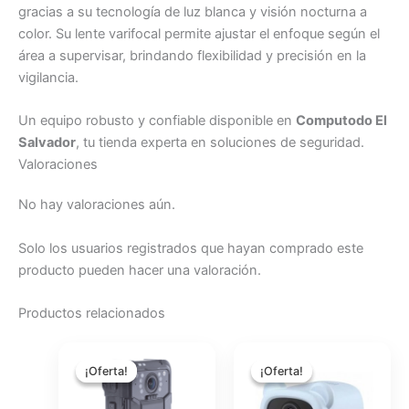
gracias a su tecnología de luz blanca y visión nocturna a
color. Su lente varifocal permite ajustar el enfoque según el
área a supervisar, brindando flexibilidad y precisión en la
vigilancia.
Un equipo robusto y confiable disponible en
Computodo El
Salvador
, tu tienda experta en soluciones de seguridad.
Valoraciones
No hay valoraciones aún.
Solo los usuarios registrados que hayan comprado este
producto pueden hacer una valoración.
Productos relacionados
El
El
El
El
precio
precio
precio
precio
¡Oferta!
¡Oferta!
¡Oferta!
¡Oferta!
original
actual
original
actual
era:
es:
era:
es: