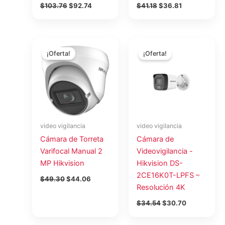
$
103.76
$
92.74
$
41.18
$
36.81
El
El
El
El
precio
precio
precio
precio
¡Oferta!
¡Oferta!
original
actual
original
actual
era:
es:
era:
es:
$49.30.
$44.06.
$34.54.
$30.70.
video vigilancia
video vigilancia
Cámara de Torreta
Cámara de
Varifocal Manual 2
Videovigilancia -
MP Hikvision
Hikvision DS-
2CE16K0T-LPFS –
$
49.30
$
44.06
Resolución 4K
$
34.54
$
30.70