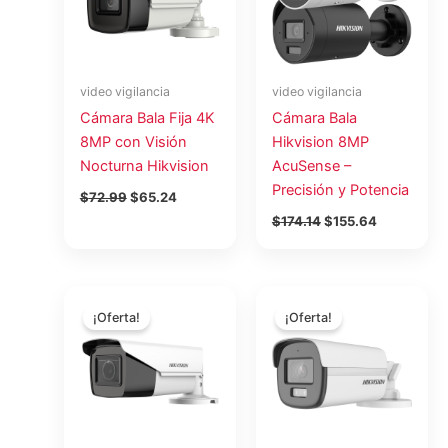
video vigilancia
video vigilancia
Cámara Bala Fija 4K
Cámara Bala
8MP con Visión
Hikvision 8MP
Nocturna Hikvision
AcuSense –
Precisión y Potencia
$
72.99
$
65.24
$
174.14
$
155.64
El
El
El
El
precio
precio
precio
precio
¡Oferta!
¡Oferta!
original
actual
original
actual
era:
es:
era:
es:
$84.93.
$75.90.
$53.33.
$47.66.