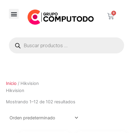
Ir
al
0
Carrito
contenido
Corporativos / Distribuidores
Búsqueda
de
productos
Inicio
/ Hikvision
Hikvision
Mostrando 1–12 de 102 resultados