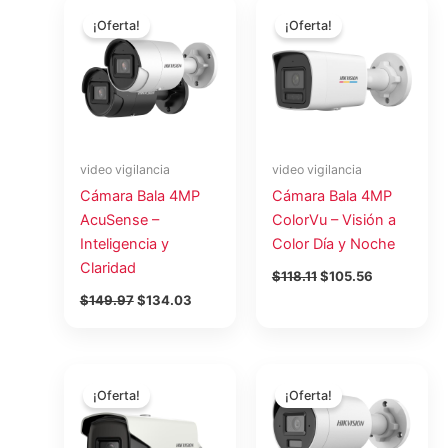
El
El
El
El
precio
precio
precio
precio
¡Oferta!
¡Oferta!
original
actual
original
actual
era:
es:
era:
es:
$149.97.
$134.03.
$118.11.
$105.56.
video vigilancia
video vigilancia
Cámara Bala 4MP
Cámara Bala 4MP
AcuSense –
ColorVu – Visión a
Inteligencia y
Color Día y Noche
Claridad
$
118.11
$
105.56
$
149.97
$
134.03
El
El
El
El
precio
precio
precio
precio
¡Oferta!
¡Oferta!
original
actual
original
actual
era:
es:
era:
es:
$72.99.
$65.24.
$174.14.
$155.64.