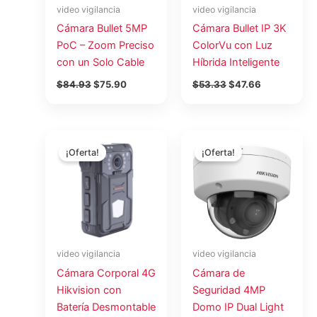
video vigilancia
video vigilancia
Cámara Bullet 5MP
Cámara Bullet IP 3K
PoC – Zoom Preciso
ColorVu con Luz
con un Solo Cable
Híbrida Inteligente
$
84.93
$
75.90
$
53.33
$
47.66
El
El
El
El
precio
precio
precio
precio
¡Oferta!
¡Oferta!
original
actual
original
actual
era:
es:
era:
es:
$544.45.
$486.60.
$131.09.
$117.16.
video vigilancia
video vigilancia
Cámara Corporal 4G
Cámara de
Hikvision con
Seguridad 4MP
Batería Desmontable
Domo IP Dual Light