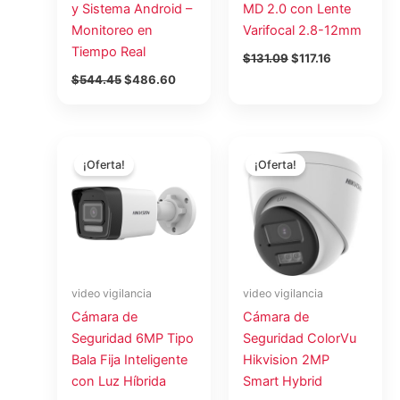
y Sistema Android –
MD 2.0 con Lente
Monitoreo en
Varifocal 2.8-12mm
Tiempo Real
$
131.09
$
117.16
$
544.45
$
486.60
El
El
El
El
precio
precio
precio
precio
¡Oferta!
¡Oferta!
original
actual
original
actual
era:
es:
era:
es:
$103.76.
$92.74.
$41.18.
$36.81.
video vigilancia
video vigilancia
Cámara de
Cámara de
Seguridad 6MP Tipo
Seguridad ColorVu
Bala Fija Inteligente
Hikvision 2MP
con Luz Híbrida
Smart Hybrid