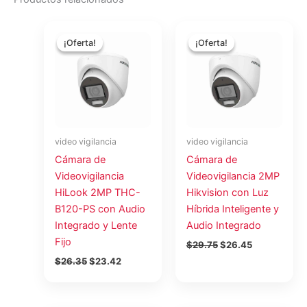
El
El
El
El
precio
precio
precio
precio
¡Oferta!
¡Oferta!
¡Oferta!
¡Oferta!
original
actual
original
actual
era:
es:
era:
es:
$26.35.
$23.42.
$29.75.
$26.45.
video vigilancia
video vigilancia
Cámara de
Cámara de
Videovigilancia
Videovigilancia 2MP
HiLook 2MP THC-
Hikvision con Luz
B120-PS con Audio
Híbrida Inteligente y
Integrado y Lente
Audio Integrado
Fijo
$
29.75
$
26.45
$
26.35
$
23.42