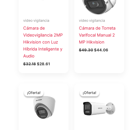
video vigilancia
video vigilancia
Cámara de
Cámara de Torreta
Videovigilancia 2MP
Varifocal Manual 2
Hikvision con Luz
MP Hikvision
Híbrida Inteligente y
$
49.30
$
44.06
Audio
$
32.18
$
28.61
El
El
El
El
precio
precio
precio
precio
¡Oferta!
¡Oferta!
¡Oferta!
¡Oferta!
original
actual
original
actual
era:
es:
era:
es:
$33.73.
$30.14.
$178.69.
$159.70.