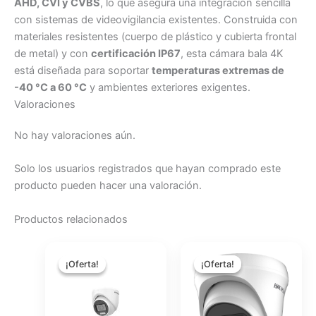
AHD, CVI y CVBS
, lo que asegura una integración sencilla
con sistemas de videovigilancia existentes. Construida con
materiales resistentes (cuerpo de plástico y cubierta frontal
de metal) y con
certificación IP67
, esta cámara bala 4K
está diseñada para soportar
temperaturas extremas de
-40 °C a 60 °C
y ambientes exteriores exigentes.
Valoraciones
No hay valoraciones aún.
Solo los usuarios registrados que hayan comprado este
producto pueden hacer una valoración.
Productos relacionados
El
El
El
El
precio
precio
precio
precio
¡Oferta!
¡Oferta!
¡Oferta!
¡Oferta!
original
actual
original
actual
era:
es:
era:
es:
$32.18.
$28.61.
$49.30.
$44.06.