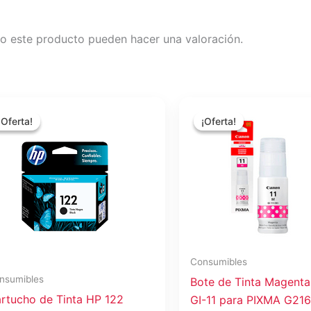
o este producto pueden hacer una valoración.
El
El
El
El
precio
precio
precio
precio
¡Oferta!
¡Oferta!
¡Oferta!
¡Oferta!
original
actual
original
actual
era:
es:
era:
es:
$26.17.
$23.26.
$17.71.
$15.74.
Consumibles
nsumibles
Bote de Tinta Magent
rtucho de Tinta HP 122
GI-11 para PIXMA G216