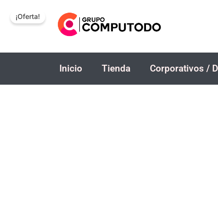
Ir
¡Oferta!
al
contenido
Inicio
Tienda
Corporativos / D