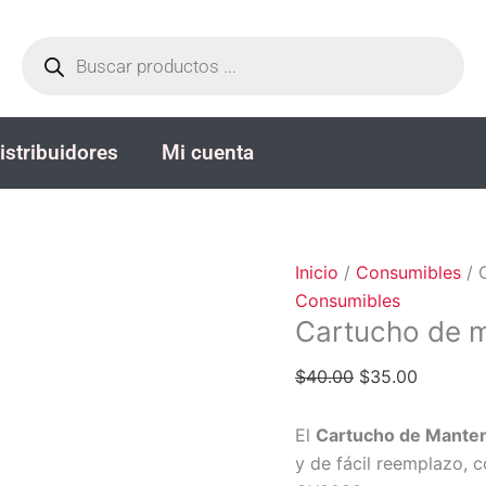
Cartucho
El
El
Búsqueda
de
precio
precio
de
productos
mantenimiento
original
actual
MC-
era:
es:
G03
$40.00.
$35.00.
istribuidores
Mi cuenta
cantidad
Inicio
/
Consumibles
/ 
Consumibles
Cartucho de 
$
40.00
$
35.00
El
Cartucho de Mante
y de fácil reemplazo,