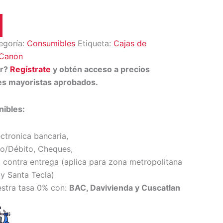
egoría:
Consumibles
Etiqueta:
Cajas de
Canon
or?
Regístrate
y obtén acceso a precios
tes mayoristas aprobados.
ibles:
ectronica bancaria,
to/Débito, Cheques,
 contra entrega (
aplica para zona metropolitana
y Santa Tecl
a)
estra tasa 0% con:
BAC, Davivienda y Cuscatlan