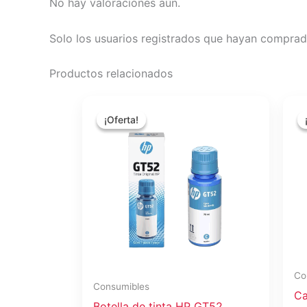
No hay valoraciones aún.
Solo los usuarios registrados que hayan comprad
Productos relacionados
El
El
precio
precio
¡Oferta!
¡Oferta!
original
actual
era:
es:
$15.57.
$13.84.
Co
Consumibles
Ca
Botella de tinta HP GT52