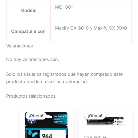
MC-G01
Modelo
Maxify GX-6010 y Maxify GX-7010
Compatbile con
Valoraciones
No hay valoraciones aún.
Solo los usuarios registrados que hayan comprado este
producto pueden hacer una valoración.
Productos relacionados
El
El
El
El
precio
precio
precio
precio
¡Oferta!
¡Oferta!
¡Oferta!
¡Oferta!
original
actual
original
actual
era:
es:
era:
es:
$38.93.
$34.79.
$33.46.
$29.90.
Consumibles