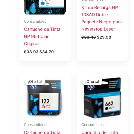
Kit de Recarga HP
103AD Doble
Paquete Negro para
Consumibles
Neverstop Laser
Cartucho de Tinta
HP 964 Cian
$
33.46
$
29.90
Original
$
38.93
$
34.79
El
El
El
El
precio
precio
precio
precio
¡Oferta!
¡Oferta!
¡Oferta!
¡Oferta!
original
actual
original
actual
era:
es:
era:
es:
$29.30.
$26.05.
$19.94.
$17.73.
Consumibles
Consumibles
Cartucho de Tinta
Cartucho de Tinta