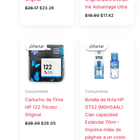
Ink Advantage Ultra
$
26.17
$
23.26
$
19.60
$
17.42
El
El
El
El
precio
precio
precio
precio
¡Oferta!
¡Oferta!
¡Oferta!
¡Oferta!
original
actual
original
actual
era:
es:
era:
es:
$29.30.
$26.05.
$15.57.
$13.84.
Consumibles
Consumibles
Cartucho de Tinta
Botella de tinta HP
HP 122 Tricolor
GT52 (M0H54AL)
Original
Cian capacidad
Estándar 70ml –
$
29.30
$
26.05
Imprime miles de
páginas a un costo