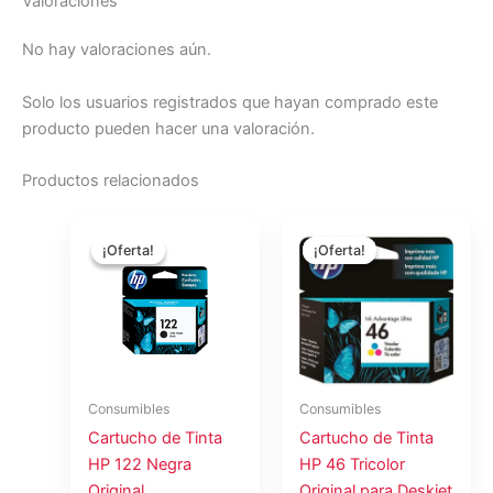
Valoraciones
No hay valoraciones aún.
Solo los usuarios registrados que hayan comprado este
producto pueden hacer una valoración.
Productos relacionados
El
El
El
El
precio
precio
precio
precio
¡Oferta!
¡Oferta!
¡Oferta!
¡Oferta!
original
actual
original
actual
era:
es:
era:
es:
$26.17.
$23.26.
$19.60.
$17.42.
Consumibles
Consumibles
Cartucho de Tinta
Cartucho de Tinta
HP 122 Negra
HP 46 Tricolor
Original
Original para Deskjet