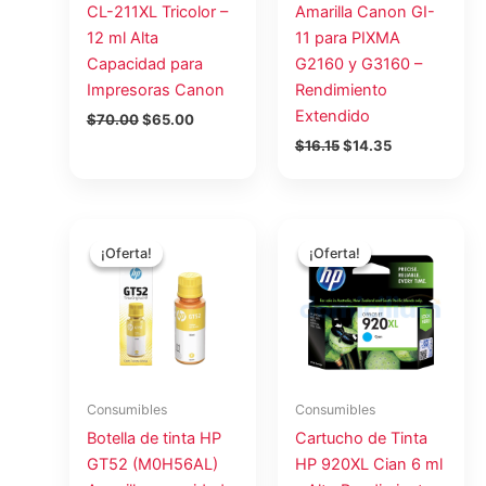
CL-211XL Tricolor –
Amarilla Canon GI-
12 ml Alta
11 para PIXMA
Capacidad para
G2160 y G3160 –
Impresoras Canon
Rendimiento
Extendido
$
70.00
$
65.00
$
16.15
$
14.35
El
El
El
El
precio
precio
precio
precio
¡Oferta!
¡Oferta!
¡Oferta!
¡Oferta!
original
actual
original
actual
era:
es:
era:
es:
$15.75.
$14.00.
$71.39.
$66.39.
Consumibles
Consumibles
Botella de tinta HP
Cartucho de Tinta
GT52 (M0H56AL)
HP 920XL Cian 6 ml