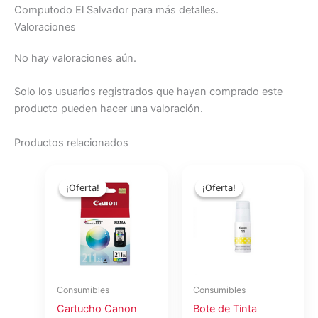
Computodo El Salvador para más detalles.
Valoraciones
No hay valoraciones aún.
Solo los usuarios registrados que hayan comprado este
producto pueden hacer una valoración.
Productos relacionados
El
El
El
El
precio
precio
precio
precio
¡Oferta!
¡Oferta!
¡Oferta!
¡Oferta!
original
actual
original
actual
era:
es:
era:
es:
$70.00.
$65.00.
$16.15.
$14.35.
Consumibles
Consumibles
Cartucho Canon
Bote de Tinta