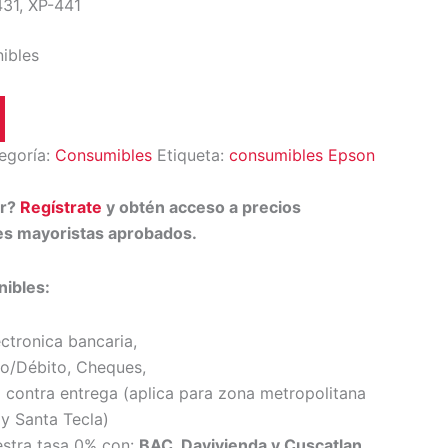
431, XP-441
nibles
egoría:
Consumibles
Etiqueta:
consumibles Epson
or?
Regístrate
y obtén acceso a precios
tes mayoristas aprobados.
ibles:
ectronica bancaria,
to/Débito, Cheques,
 contra entrega (
aplica para zona metropolitana
y Santa Tecl
a)
estra tasa 0% con:
BAC, Davivienda y Cuscatlan