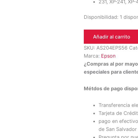
231, XP-241, XP-
Disponibilidad:
1 dispo
Añadir al carrito
SKU:
AS204EPS56
Cat
Marca:
Epson
¿Compras al por may
especiales para clien
Métdos de pago dispon
Transferencia el
Tarjeta de Crédi
pago en efectivo
de San Salvador 
Pregunta por nu