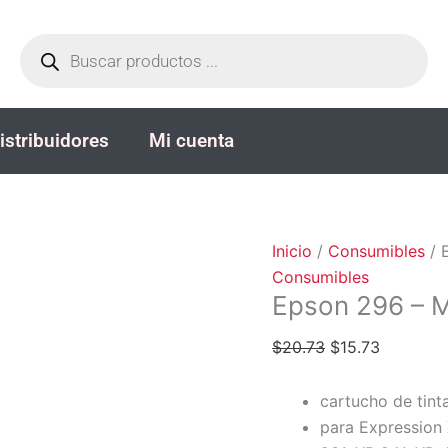
Epson
El
El
Búsqueda
296
precio
precio
de
productos
-
original
actual
Magenta
era:
es:
-
$20.73.
$15.73.
istribuidores
Mi cuenta
original
cantidad
Inicio
/
Consumibles
/ 
Consumibles
Epson 296 – M
$
20.73
$
15.73
cartucho de tint
para Expression