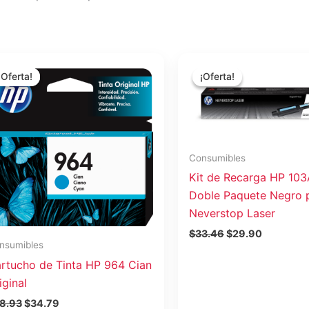
El
El
El
El
precio
precio
precio
precio
¡Oferta!
¡Oferta!
¡Oferta!
¡Oferta!
original
actual
original
actual
era:
es:
era:
es:
$38.93.
$34.79.
$33.46.
$29.90.
Consumibles
Kit de Recarga HP 10
Doble Paquete Negro 
Neverstop Laser
$
33.46
$
29.90
nsumibles
rtucho de Tinta HP 964 Cian
iginal
8.93
$
34.79