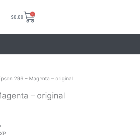
Carrito
0
$
0.00
Epson 296 – Magenta – original
agenta – original
a
 XP