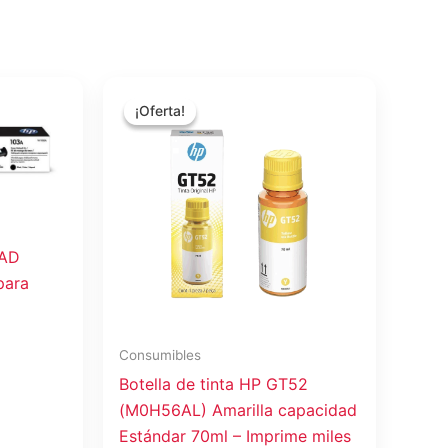
El
El
precio
precio
¡Oferta!
¡Oferta!
original
actual
era:
es:
$15.75.
$14.00.
3AD
para
Consumibles
Botella de tinta HP GT52
(M0H56AL) Amarilla capacidad
Estándar 70ml – Imprime miles