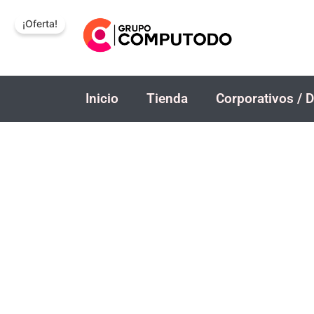
Ir
¡Oferta!
al
contenido
Inicio
Tienda
Corporativos / D