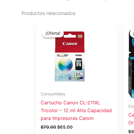
Productos relacionados
El
El
precio
precio
¡Oferta!
¡Oferta!
original
actual
era:
es:
$70.00.
$65.00.
Consumibles
Cartucho Canon CL-211XL
Co
Tricolor – 12 ml Alta Capacidad
Ca
para Impresoras Canon
Or
$
70.00
$
65.00
$
3