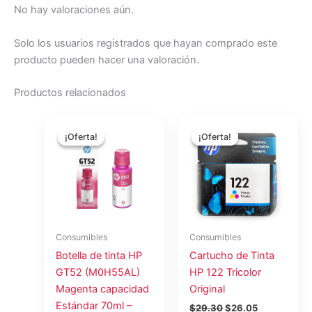
No hay valoraciones aún.
Solo los usuarios registrados que hayan comprado este
producto pueden hacer una valoración.
Productos relacionados
El
El
El
El
precio
precio
precio
precio
¡Oferta!
¡Oferta!
¡Oferta!
¡Oferta!
original
actual
original
actual
era:
es:
era:
es:
$15.43.
$13.71.
$29.30.
$26.05.
Consumibles
Consumibles
Botella de tinta HP
Cartucho de Tinta
GT52 (M0H55AL)
HP 122 Tricolor
Magenta capacidad
Original
Estándar 70ml –
$
29.30
$
26.05