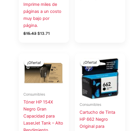
Imprime miles de
páginas a un costo
muy bajo por
página.
$
15.43
$
13.71
El
El
El
El
precio
precio
precio
precio
¡Oferta!
¡Oferta!
¡Oferta!
¡Oferta!
original
actual
original
actual
era:
es:
era:
es:
$30.46.
$27.07.
$19.94.
$17.73.
Consumibles
Tóner HP 154X
Consumibles
Negro Gran
Cartucho de Tinta
Capacidad para
HP 662 Negro
LaserJet Tank – Alto
Original para
Rendimiento