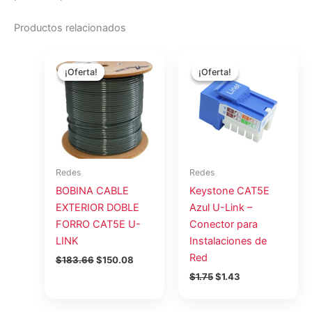
Productos relacionados
El
El
El
El
precio
precio
precio
precio
¡Oferta!
¡Oferta!
¡Oferta!
¡Oferta!
original
actual
original
actual
era:
es:
era:
es:
$183.66.
$150.08.
$1.75.
$1.43.
Redes
Redes
BOBINA CABLE
Keystone CAT5E
EXTERIOR DOBLE
Azul U-Link –
FORRO CAT5E U-
Conector para
LINK
Instalaciones de
Red
$
183.66
$
150.08
$
1.75
$
1.43