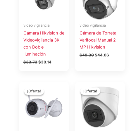
video vigilancia
video vigilancia
Cámara Hikvision de
Cámara de Torreta
Videovigilancia 3K
Varifocal Manual 2
con Doble
MP Hikvision
Iluminación
$
49.30
$
44.06
$
33.73
$
30.14
El
El
El
El
precio
precio
precio
precio
¡Oferta!
¡Oferta!
¡Oferta!
¡Oferta!
original
actual
original
actual
era:
es:
era:
es:
$58.99.
$52.72.
$25.11.
$22.32.