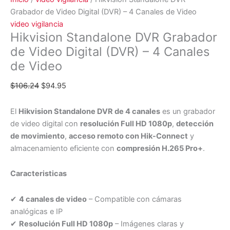
Grabador de Video Digital (DVR) – 4 Canales de Video
video vigilancia
Hikvision Standalone DVR Grabador
de Video Digital (DVR) – 4 Canales
de Video
$
106.24
$
94.95
El
Hikvision Standalone DVR de 4 canales
es un grabador
de video digital con
resolución Full HD 1080p
,
detección
de movimiento
,
acceso remoto con Hik-Connect
y
almacenamiento eficiente con
compresión H.265 Pro+
.
Caracteristicas
✔
4 canales de video
– Compatible con cámaras
analógicas e IP
✔
Resolución Full HD 1080p
– Imágenes claras y