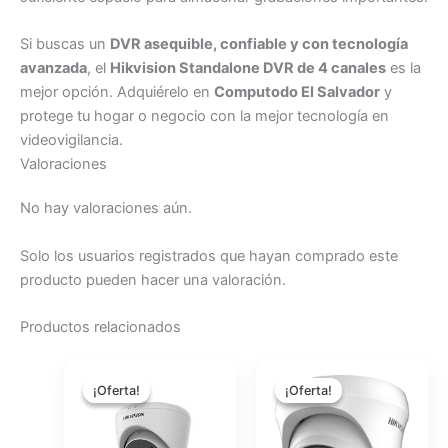
Si buscas un
DVR asequible, confiable y con tecnología
avanzada
, el
Hikvision Standalone DVR de 4 canales
es la
mejor opción. Adquiérelo en
Computodo El Salvador
y
protege tu hogar o negocio con la mejor tecnología en
videovigilancia.
Valoraciones
No hay valoraciones aún.
Solo los usuarios registrados que hayan comprado este
producto pueden hacer una valoración.
Productos relacionados
El
El
El
El
precio
precio
precio
precio
¡Oferta!
¡Oferta!
¡Oferta!
¡Oferta!
original
actual
original
actual
era:
es:
era:
es:
$33.73.
$30.14.
$49.30.
$44.06.