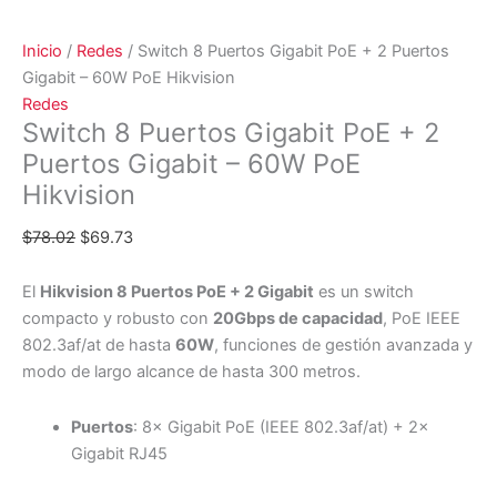
Inicio
/
Redes
/ Switch 8 Puertos Gigabit PoE + 2 Puertos
Gigabit – 60W PoE Hikvision
Redes
Switch 8 Puertos Gigabit PoE + 2
Puertos Gigabit – 60W PoE
Hikvision
$
78.02
$
69.73
El
Hikvision 8 Puertos PoE + 2 Gigabit
es un switch
compacto y robusto con
20Gbps de capacidad
, PoE IEEE
802.3af/at de hasta
60W
, funciones de gestión avanzada y
modo de largo alcance de hasta 300 metros.
Puertos
: 8× Gigabit PoE (IEEE 802.3af/at) + 2×
Gigabit RJ45