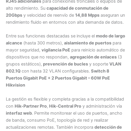
RJ45 adicionales
para conexiones troncales o equipos de
alto rendimiento. Su
capacidad de conmutación de
20Gbps
y velocidad de reenvío de
14,88 Mpps
aseguran un
rendimiento fluido en entornos con alta demanda de datos.
Entre sus funciones destacadas se incluye el
modo de largo
alcance
(hasta 300 metros),
aislamiento de puertos
para
mayor seguridad,
vigilancia PoE
para reinicio automático de
dispositivos que no respondan,
agregación de enlaces
(3
grupos estáticos),
prevención de bucles
y soporte
VLAN
802.1Q
con hasta 32 VLAN configurables.
Switch 8
Puertos Gigabit PoE + 2 Puertos Gigabit – 60W PoE
Hikvision
La gestión es flexible y completa gracias a la compatibilidad
con
Hik-Partner Pro
,
Hik-Central Pro
y administración vía
interfaz web
. Permite monitorear el uso de puertos, ancho
de banda, consumo PoE, topología de red y realizar
actualizaciones remotas. También incorpora
detección de