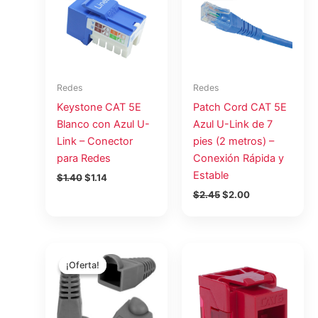
era:
es:
era:
es:
$1.40.
$1.14.
$2.45.
$2.00.
Redes
Redes
Keystone CAT 5E
Patch Cord CAT 5E
Blanco con Azul U-
Azul U-Link de 7
Link – Conector
pies (2 metros) –
para Redes
Conexión Rápida y
Estable
$
1.40
$
1.14
$
2.45
$
2.00
El
El
precio
precio
¡Oferta!
¡Oferta!
original
actual
era:
es:
$26.25.
$21.45.