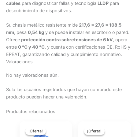
cables
para diagnosticar fallas y tecnología
LLDP
para
descubrimiento de dispositivos.
Su chasis metálico resistente mide
217,6 × 27,6 × 108,5
mm
, pesa
0,54 kg
y se puede instalar en escritorio o pared.
Ofrece
protección contra sobretensiones de 6 kV
, opera
entre
0 °C y 40 °C
, y cuenta con certificaciones CE, RoHS y
EPEAT, garantizando calidad y cumplimiento normativo.
Valoraciones
No hay valoraciones aún.
Solo los usuarios registrados que hayan comprado este
producto pueden hacer una valoración.
Productos relacionados
El
El
El
El
precio
precio
precio
precio
¡Oferta!
¡Oferta!
¡Oferta!
¡Oferta!
original
actual
original
actual