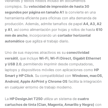
vibrantes y textos nítidos incluso en documentos
complejos. Su
velocidad de impresión de hasta 30
segundos por página en tamaño A1
la convierte en una
herramienta eficiente para oficinas con alta demanda de
producción. Además, admite tamaños de papel
A4, A3, A2
y A1
, así como alimentación por hojas y rollos de hasta
610
mm de ancho
, incorporando un
cortador horizontal
automático
que agiliza el trabajo diario.
Uno de sus mayores atractivos es su
conectividad
versátil
, que incluye
Wi-Fi, Wi-Fi Direct, Gigabit Ethernet
y USB 2.0
, permitiendo imprimir desde computadoras,
laptops y dispositivos móviles con aplicaciones como
HP
Smart y HP Click
. Su compatibilidad con
Windows, macOS,
Android, Apple AirPrint y Chrome OS
facilita la integración
en cualquier entorno de trabajo moderno.
La
HP DesignJet T250
utiliza un sistema de
cuatro
cartuchos de tinta (Cian, Magenta, Amarillo y Negro)
con