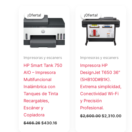
El
El
El
El
precio
precio
precio
preci
¡Oferta!
¡Oferta!
¡Oferta!
¡Oferta!
original
actual
original
actua
era:
es:
era:
es:
$466.26.
$430.16.
$2,600.00.
$2,31
Impresoras y escaners
Impresoras y escaners
HP Smart Tank 750
Impresora HP
AIO – Impresora
DesignJet T650 36″
Multifuncional
(5HB10D#B1K).
Inalámbrica con
Extrema simplicidad,
Tanques de Tinta
Conectividad Wi-Fi
Recargables,
y Precisión
Escáner y
Profesional.
Copiadora
$
2,600.00
$
2,310.00
$
466.26
$
430.16