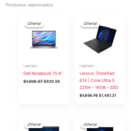
Productos relacionados
El
El
El
El
precio
precio
precio
precio
¡Oferta!
¡Oferta!
¡Oferta!
¡Oferta!
original
actual
original
actual
era:
es:
era:
es:
$1,006.07.
$920.58.
$1,618.76.
$1,481.2
Laptops
Laptops
Dell Notebook 15.6”
Lenovo ThinkPad
E14 | Core Ultra 5
$
1,006.07
$
920.58
225H – 16GB – SSD
$
1,618.76
$
1,481.21
El
El
El
El
precio
precio
precio
preci
¡Oferta!
¡Oferta!
¡Oferta!
¡Oferta!
original
actual
original
actua