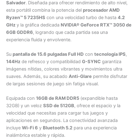
Salvador
. Diseñada para ofrecer rendimiento de alto nivel,
esta portátil combina la potencia del
procesador AMD
Ryzen™ 5 7235HS
con una velocidad turbo de hasta
4.2
GHz
y la gráfica dedicada
NVIDIA® GeForce RTX™ 3050 de
6GB GDDR6
, logrando que cada partida sea una
experiencia fluida y envolvente.
Su
pantalla de 15.6 pulgadas Full HD
con
tecnología IPS
,
144Hz
de refresco y compatibilidad
G-SYNC
garantiza
imágenes nítidas, colores vibrantes y movimientos ultra
suaves. Además, su acabado
Anti-Glare
permite disfrutar
de largas sesiones de juego sin fatiga visual.
Equipada con
16GB de RAM DDR5
(expandible hasta
32GB) y un veloz
SSD de 512GB
, ofrece el espacio y la
velocidad que necesitas para cargar tus juegos y
aplicaciones en segundos. La conectividad avanzada
incluye
Wi-Fi 6
y
Bluetooth 5.2
para una experiencia
inalámbrica estable y rápida.