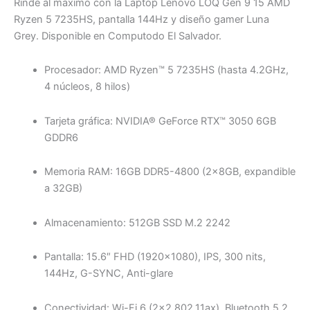
Rinde al máximo con la Laptop Lenovo LOQ Gen 9 15 AMD
Ryzen 5 7235HS, pantalla 144Hz y diseño gamer Luna
Grey. Disponible en Computodo El Salvador.
Procesador: AMD Ryzen™ 5 7235HS (hasta 4.2GHz,
4 núcleos, 8 hilos)
Tarjeta gráfica: NVIDIA® GeForce RTX™ 3050 6GB
GDDR6
Memoria RAM: 16GB DDR5-4800 (2x8GB, expandible
a 32GB)
Almacenamiento: 512GB SSD M.2 2242
Pantalla: 15.6″ FHD (1920×1080), IPS, 300 nits,
144Hz, G-SYNC, Anti-glare
Conectividad: Wi-Fi 6 (2×2 802.11ax), Bluetooth 5.2