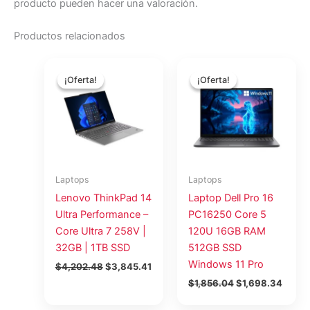
producto pueden hacer una valoración.
Productos relacionados
El
El
El
El
precio
precio
precio
precio
¡Oferta!
¡Oferta!
¡Oferta!
¡Oferta!
original
actual
original
actual
era:
es:
era:
es:
$4,202.48.
$3,845.41.
$1,856.04.
$1,69
Laptops
Laptops
Lenovo ThinkPad 14
Laptop Dell Pro 16
Ultra Performance –
PC16250 Core 5
Core Ultra 7 258V |
120U 16GB RAM
32GB | 1TB SSD
512GB SSD
Windows 11 Pro
$
4,202.48
$
3,845.41
$
1,856.04
$
1,698.34