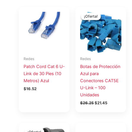
El
El
precio
precio
¡Oferta!
¡Oferta!
original
actual
era:
es:
$26.25.
$21.45.
Redes
Redes
Patch Cord Cat 6 U-
Botas de Protección
Link de 30 Pies (10
Azul para
Metros) Azul
Conectores CAT5E
U-Link – 100
$
16.52
Unidades
$
26.25
$
21.45
El
El
precio
precio