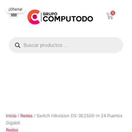
Ir
El
El
¡Oferta!
al
precio
precio
0
Carrito
contenido
original
actual
Corporativos / Distribuidores
era:
es:
$508.90.
$454.83.
Búsqueda
de
productos
Inicio
/
Redes
/ Switch Hikvision DS-3E2500-H 24 Puertos
Gigabit
Redes