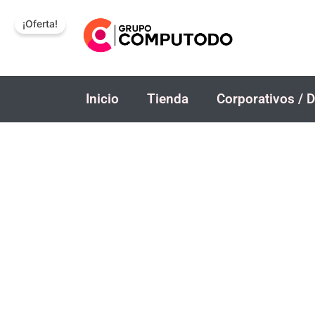
Ir
¡Oferta!
al
contenido
Inicio
Tienda
Corporativos / D