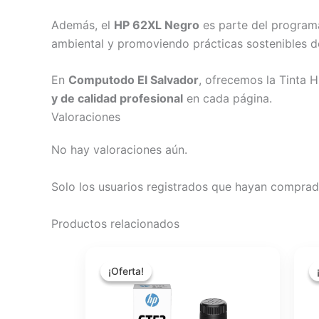
Además, el
HP 62XL Negro
es parte del progra
ambiental y promoviendo prácticas sostenibles d
En
Computodo El Salvador
, ofrecemos la Tinta 
y de calidad profesional
en cada página.
Valoraciones
No hay valoraciones aún.
Solo los usuarios registrados que hayan comprad
Productos relacionados
El
El
precio
precio
¡Oferta!
¡Oferta!
original
actual
era:
es:
$15.75.
$14.00.