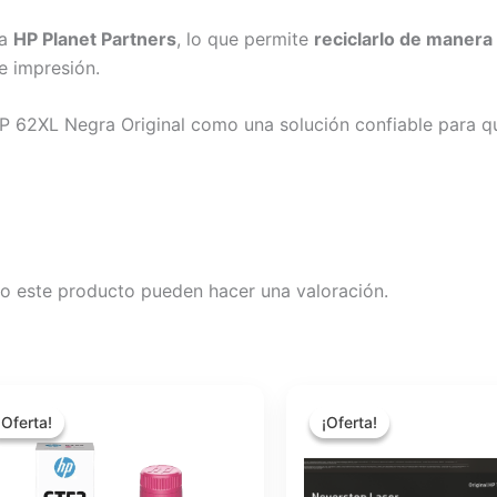
ma
HP Planet Partners
, lo que permite
reciclarlo de manera
e impresión.
HP 62XL Negra Original como una solución confiable para 
o este producto pueden hacer una valoración.
El
El
El
El
precio
precio
precio
precio
¡Oferta!
¡Oferta!
¡Oferta!
¡Oferta!
original
actual
original
actual
era:
es:
era:
es:
$15.43.
$13.71.
$19.80.
$17.60.