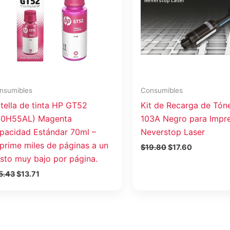
nsumibles
Consumibles
tella de tinta HP GT52
Kit de Recarga de Tón
0H55AL) Magenta
103A Negro para Impr
pacidad Estándar 70ml –
Neverstop Laser
prime miles de páginas a un
$
19.80
$
17.60
sto muy bajo por página.
5.43
$
13.71