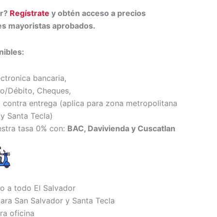
or?
Regístrate
y obtén acceso a precios
tes mayoristas aprobados.
ibles:
ectronica bancaria,
to/Débito, Cheques,
 contra entrega (
aplica para zona metropolitana
y Santa Tecl
a)
estra tasa 0% con:
BAC, Davivienda y Cuscatlan
io a todo El Salvador
ara San Salvador y Santa Tecla
ra oficina