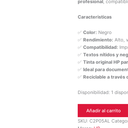
profesional
, compatib
Caracteristicas
✅
Color:
Negro
✅
Rendimiento:
Alto, 
✅
Compatibilidad:
Impr
✅
Textos nítidos y ne
✅
Tinta original HP pa
✅
Ideal para document
✅
Reciclable a través
Disponibilidad:
1 dispo
Añadir al carrito
SKU:
C2P05AL
Catego