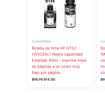
Consumibles
Co
Botella de tinta HP GT52
Bo
(1VV22AL) Negro capacidad
(M
Estándar 90ml – Imprime miles
ca
de páginas a un costo muy
Im
bajo por página.
co
$
15.75
$
14.00
$
1