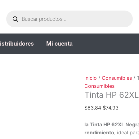
Tinta
El
El
Búsqueda
HP
precio
precio
de
productos
62XL
original
actual
Negra
era:
es:
Original
$83.84.
$74.93.
istribuidores
Mi cuenta
cantidad
Inicio
/
Consumibles
/ 
Consumibles
Tinta HP 62XL
$
83.84
$
74.93
la Tinta HP 62XL Negr
rendimiento
, ideal pa