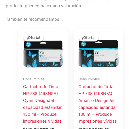
producto pueden hacer una valoración.
También te recomendamos…
El
El
El
El
precio
precio
precio
precio
¡Oferta!
¡Oferta!
¡Oferta!
¡Oferta!
original
actual
original
actual
era:
es:
era:
es:
$130.38.
$116.53.
$130.38.
$116.53.
Consumibles
Consumibles
Cartucho de Tinta
Cartucho de Tinta
HP 738 (498N5A)
HP 738 (498N7A)
Cyan DesignJet
Amarillo DesignJet
capacidad estándar
capacidad estándar
130 ml – Produce
130 ml – Produce
impresiones vívidas
impresiones vívidas