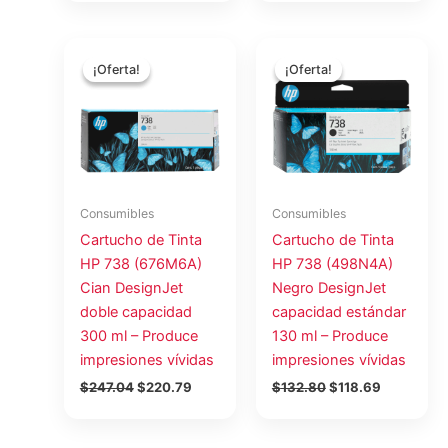
El
El
El
El
precio
precio
precio
precio
¡Oferta!
¡Oferta!
¡Oferta!
¡Oferta!
original
actual
original
actual
era:
es:
era:
es:
$247.04.
$220.79.
$132.80.
$118.69.
Consumibles
Consumibles
Cartucho de Tinta
Cartucho de Tinta
HP 738 (676M6A)
HP 738 (498N4A)
Cian DesignJet
Negro DesignJet
doble capacidad
capacidad estándar
300 ml – Produce
130 ml – Produce
impresiones vívidas
impresiones vívidas
$
247.04
$
220.79
$
132.80
$
118.69