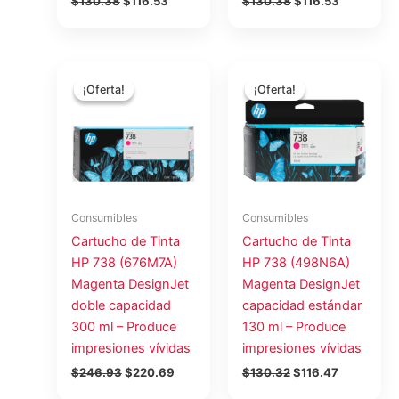
$
130.38
$
116.53
$
130.38
$
116.53
El
El
El
El
precio
precio
precio
precio
¡Oferta!
¡Oferta!
¡Oferta!
¡Oferta!
original
actual
original
actual
era:
es:
era:
es:
$246.93.
$220.69.
$130.32.
$116.47.
Consumibles
Consumibles
Cartucho de Tinta
Cartucho de Tinta
HP 738 (676M7A)
HP 738 (498N6A)
Magenta DesignJet
Magenta DesignJet
doble capacidad
capacidad estándar
300 ml – Produce
130 ml – Produce
impresiones vívidas
impresiones vívidas
$
246.93
$
220.69
$
130.32
$
116.47