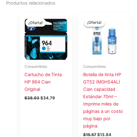
Productos relacionados
El
El
El
El
precio
precio
precio
precio
¡Oferta!
¡Oferta!
¡Oferta!
¡Oferta!
original
actual
original
actual
era:
es:
era:
es:
$38.93.
$34.79.
$15.57.
$13.84.
Consumibles
Consumibles
Cartucho de Tinta
Botella de tinta HP
HP 964 Cian
GT52 (M0H54AL)
Original
Cian capacidad
Estándar 70ml –
$
38.93
$
34.79
Imprime miles de
páginas a un costo
muy bajo por
página.
$
15.57
$
13.84