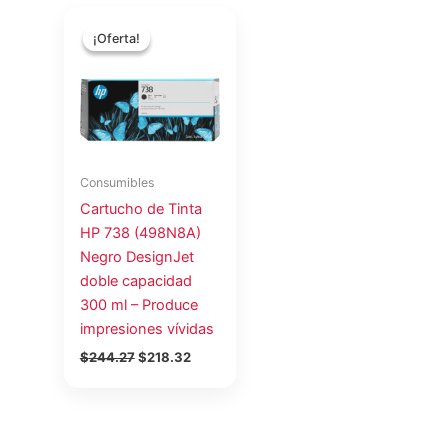
El
El
precio
precio
¡Oferta!
¡Oferta!
original
actual
era:
es:
$244.27.
$218.32.
Consumibles
Cartucho de Tinta
HP 738 (498N8A)
Negro DesignJet
doble capacidad
300 ml – Produce
impresiones vívidas
$
244.27
$
218.32