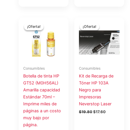
El
El
El
El
precio
precio
precio
precio
¡Oferta!
¡Oferta!
¡Oferta!
¡Oferta!
original
actual
original
actual
era:
es:
era:
es:
$15.75.
$14.00.
$19.80.
$17.60.
Consumibles
Consumibles
Botella de tinta HP
Kit de Recarga de
GT52 (M0H56AL)
Tóner HP 103A
Amarilla capacidad
Negro para
Estándar 70ml –
Impresoras
Imprime miles de
Neverstop Laser
páginas a un costo
$
19.80
$
17.60
muy bajo por
página.