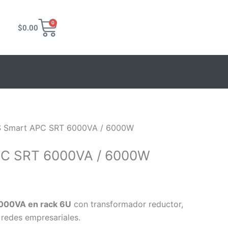
ecio
Carrito
0
$
0.00
tual
:
,019.30.
 Smart APC SRT 6000VA / 6000W
PC SRT 6000VA / 6000W
000VA en rack 6U
con transformador reductor,
 redes empresariales.