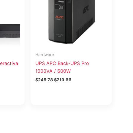
Hardware
teractiva
UPS APC Back-UPS Pro
1000VA / 600W
$
245.78
$
219.66