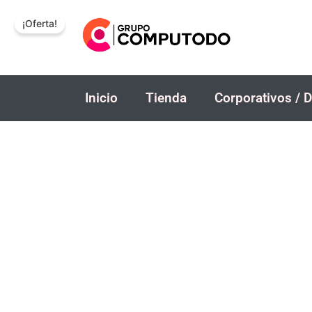
Ir
¡Oferta!
al
contenido
Inicio
Tienda
Corporativos / D