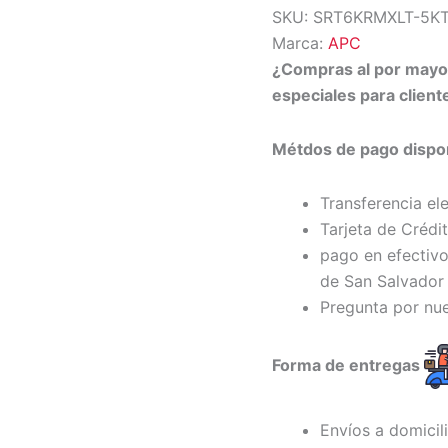
SKU:
SRT6KRMXLT-5K
Marca:
APC
¿Compras al por may
especiales para clien
Métdos de pago dispon
Transferencia el
Tarjeta de Crédi
pago en efectivo
de San Salvador 
Pregunta por nu
Forma de entregas
Envíos a domicil