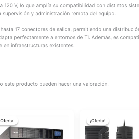
120 V, lo que amplía su compatibilidad con distintos siste
a supervisión y administración remota del equipo.
sta 17 conectores de salida, permitiendo una distribución 
adapta perfectamente a entornos de TI. Además, es compat
 en infraestructuras existentes.
o este producto pueden hacer una valoración.
El
El
El
El
precio
precio
precio
precio
¡Oferta!
¡Oferta!
¡Oferta!
¡Oferta!
original
actual
original
actual
era:
es:
era:
es:
$4,614.91.
$4,124.58.
$111.86.
$99.97.