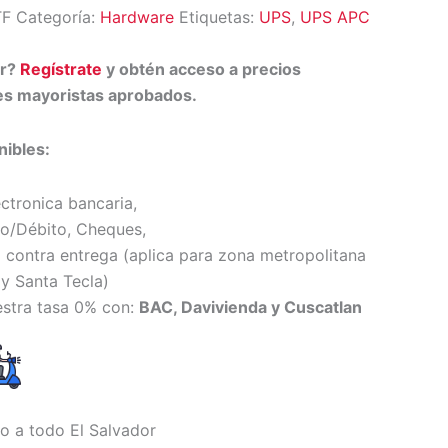
TF
Categoría:
Hardware
Etiquetas:
UPS
,
UPS APC
or?
Regístrate
y obtén acceso a precios
tes mayoristas aprobados.
ibles:
ectronica bancaria,
to/Débito, Cheques,
 contra entrega (
aplica para zona metropolitana
y Santa Tecl
a)
estra tasa 0% con:
BAC, Davivienda y Cuscatlan
io a todo El Salvador