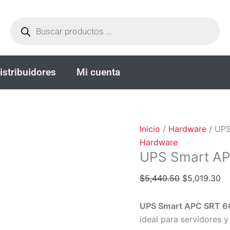
El
El
Búsqueda
precio
pr
de
productos
original
ac
era:
es
$5,440.50.
$5
istribuidores
Mi cuenta
Inicio
/
Hardware
/ UPS
Hardware
UPS Smart A
$
5,440.50
$
5,019.30
UPS Smart APC SRT 6
ideal para servidores y