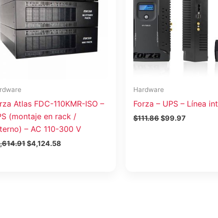
rdware
Hardware
rza Atlas FDC-110KMR-ISO –
Forza – UPS – Línea in
S (montaje en rack /
$
111.86
$
99.97
terno) – AC 110-300 V
,614.91
$
4,124.58