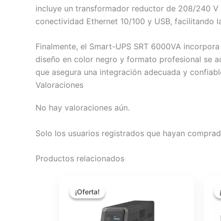
incluye un transformador reductor de 208/240 V a 
conectividad Ethernet 10/100 y USB, facilitando l
Finalmente, el Smart-UPS SRT 6000VA incorpora ha
diseño en color negro y formato profesional se 
que asegura una integración adecuada y confiable
Valoraciones
No hay valoraciones aún.
Solo los usuarios registrados que hayan comprad
Productos relacionados
El
El
precio
precio
¡Oferta!
¡Oferta!
original
actual
era:
es:
$300.00.
$280.00.