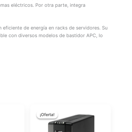
mas eléctricos. Por otra parte, integra
eficiente de energía en racks de servidores. Su
ible con diversos modelos de bastidor APC, lo
El
El
precio
precio
¡Oferta!
¡Oferta!
original
actual
era:
es:
$245.78.
$219.66.