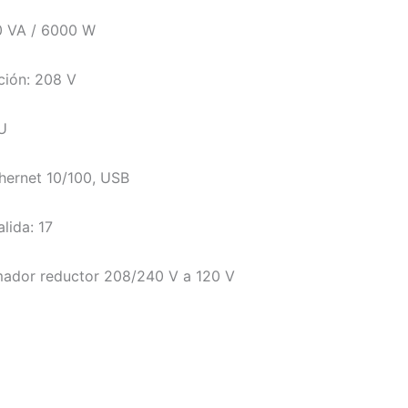
0 VA / 6000 W
ción: 208 V
U
hernet 10/100, USB
lida: 17
rmador reductor 208/240 V a 120 V